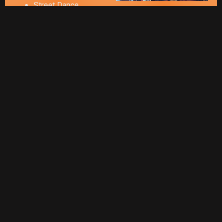
Street Dance
House Dance
Jazz Funk
Dancehall
Dança Mix Power
Dança de salão e
forró
Dança do ventre
Equipe
profissional
Nossa escola, conta com
um time de profissionais
dedicados ao proposito
de transformar vidas pela
dança.